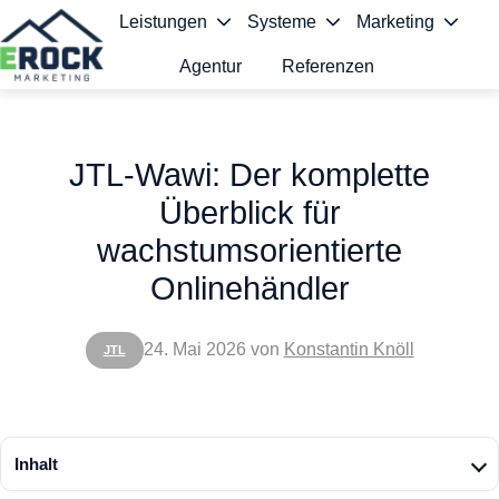
Leistungen
Systeme
Marketing
Agentur
Referenzen
S
t
JTL-Wawi: Der komplette
a
Überblick für
r
wachstumsorientierte
t
Onlinehändler
s
e
24. Mai 2026
von
Konstantin Knöll
JTL
i
t
e
Inhalt