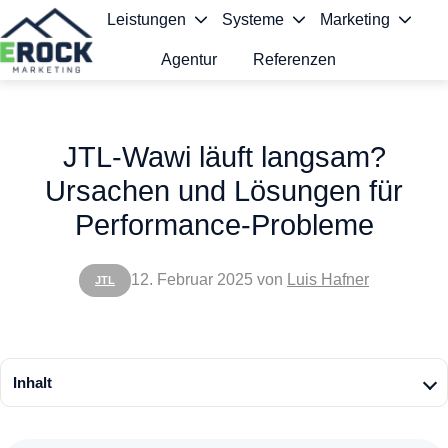
Leistungen
Systeme
Marketing
Agentur
Referenzen
S
t
JTL-Wawi läuft langsam?
a
Ursachen und Lösungen für
r
Performance-Probleme
t
s
12. Februar 2025
von
Luis Hafner
JTL
e
i
t
Inhalt
e