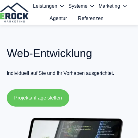
Leistungen
Systeme
Marketing
Agentur
Referenzen
S
t
a
Web-Entwicklung
r
t
Individuell auf Sie und Ihr Vorhaben ausgerichtet.
s
e
Projektanfrage stellen
i
t
e