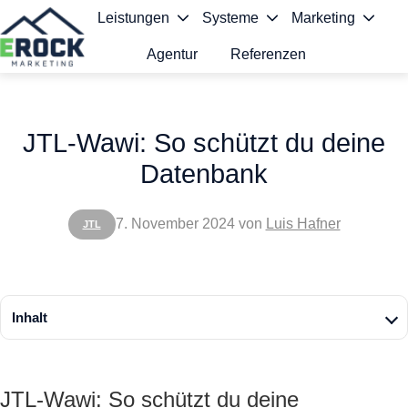
Leistungen
Systeme
Marketing
Agentur
Referenzen
S
t
JTL-Wawi: So schützt du deine
a
Datenbank
r
t
7. November 2024
von
Luis Hafner
JTL
s
e
i
Inhalt
t
e
JTL-Wawi: So schützt du deine