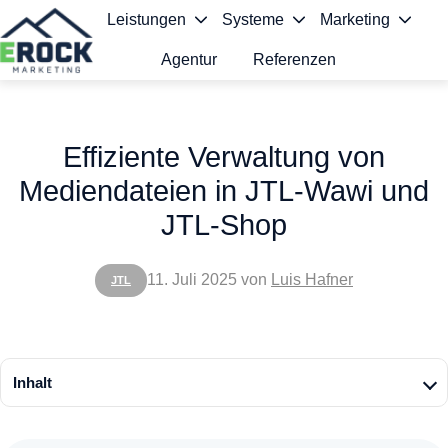
Leistungen
Systeme
Marketing
Agentur
Referenzen
S
t
Effiziente Verwaltung von
a
Mediendateien in JTL-Wawi und
r
JTL-Shop
t
s
11. Juli 2025
von
Luis Hafner
JTL
e
i
t
Inhalt
e