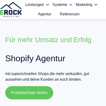
Leistungen
Systeme
Marketing
Agentur
Referenzen
S
t
a
Für mehr Umsatz und Erfolg
r
t
Shopify Agentur
s
e
mit superschnellen Shops die mehr verkaufen, gut
aussehen und deine Kunden an euch binden.
i
t
Projektanfrage stellen
e