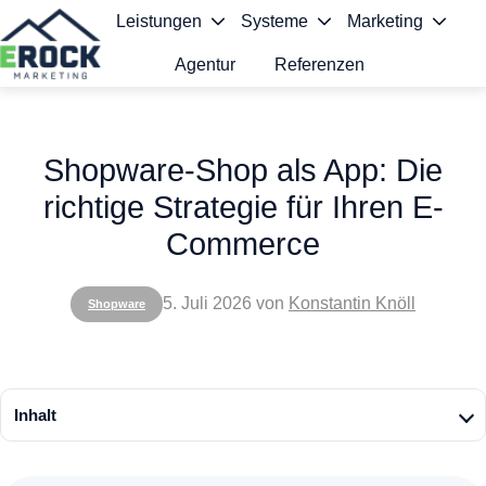
Leistungen
Systeme
Marketing
Agentur
Referenzen
S
t
Shopware-Shop als App: Die
a
richtige Strategie für Ihren E-
r
Commerce
t
s
5. Juli 2026
von
Konstantin Knöll
Shopware
e
i
t
Inhalt
e