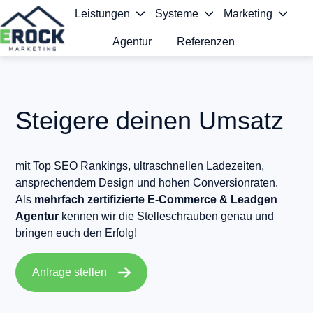
Leistungen
Systeme
Marketing
Agentur
Referenzen
S
t
a
Steigere
deinen Umsatz
r
t
mit Top SEO Rankings, ultraschnellen Ladezeiten,
ansprechendem Design und hohen Conversionraten.
s
Als
mehrfach zertifizierte
E-Commerce & Leadgen
e
Agentur
kennen wir die Stelleschrauben genau und
bringen euch den Erfolg!
i
t
Anfrage stellen
e