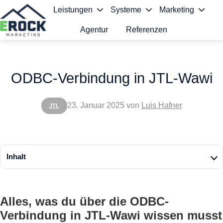
Leistungen
Systeme
Marketing
Agentur
Referenzen
S
t
ODBC-Verbindung in JTL-Wawi
a
r
23. Januar 2025
von
Luis Hafner
JTL
t
s
e
Inhalt
i
t
Alles, was du über die ODBC-
e
Verbindung in JTL-Wawi wissen musst