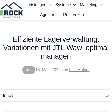
Leistungen
Systeme
Marketing
Agentur
Referenzen
S
t
Effiziente Lagerverwaltung:
a
Variationen mit JTL Wawi optimal
r
managen
t
s
13. März 2025
von
Luis Hafner
JTL
e
i
t
Inhalt
e