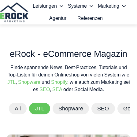
Leistungen
Systeme
Marketing
Agentur
Referenzen
S
t
a
eRock - eCommerce Magazin
r
Finde spannende News, Best-Practices, Tutorials und
t
Top-Listen für deinen Onlineshop von vielen System wie
s
JTL
,
Shopware
und
Shopify
, wie auch zum Marketing sei
es
SEO
,
SEA
oder Social Media.
e
i
All
JTL
Shopware
SEO
Goog
t
e