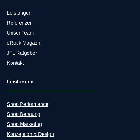
a
e
s
r
Leistungen
i
u
s
Referenzen
n
g
Unser Team
:
eRock Magazin
S
o
JTL Ratgeber
v
Kontakt
e
r
b
Leistungen
i
n
d
e
Shop Performance
s
Shop Beratung
t
d
Shop Marketing
u
Konzeption & Design
d