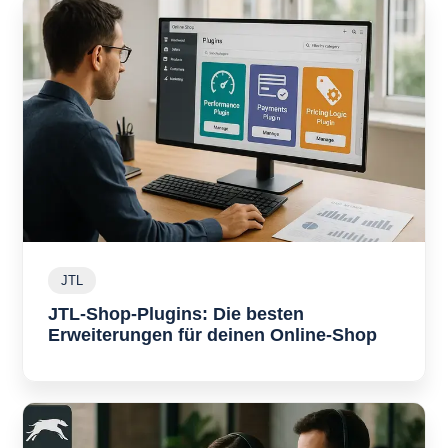
JTL
J
T
JTL-Shop-Plugins: Die besten
L
Erweiterungen für deinen Online-Shop
J
T
L
-
S
h