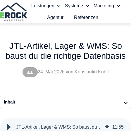
Leistungen
Systeme
Marketing
Agentur
Referenzen
S
t
JTL-Artikel, Lager & WMS: So
a
baust du die richtige Datenbasis
r
t
24. Mai 2026
von
Konstantin Knöll
JTL
s
e
i
Inhalt
t
e
JTL-Artikel, Lager & WMS: So baust du die richtige Datenbasis
11
:
55