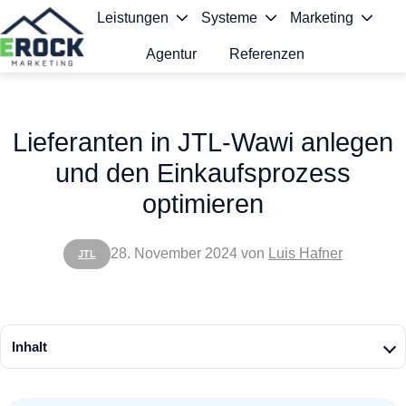
Leistungen
Systeme
Marketing
Agentur
Referenzen
S
t
Lieferanten in JTL-Wawi anlegen
a
und den Einkaufsprozess
r
optimieren
t
s
28. November 2024
von
Luis Hafner
JTL
e
i
t
Inhalt
e