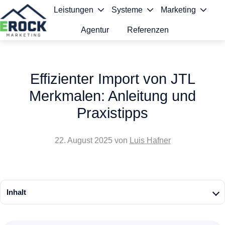
Leistungen
Systeme
Marketing
Agentur
Referenzen
S
t
Effizienter Import von JTL
a
Merkmalen: Anleitung und
r
Praxistipps
t
s
22. August 2025
von
Luis Hafner
e
i
t
Inhalt
e