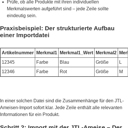
Prüfe, ob alle Produkte mit ihren individuellen
Merkmalswerten aufgeführt sind – jede Zeile sollte
eindeutig sein.
Praxisbeispiel: Der strukturierte Aufbau
einer Importdatei
Artikelnummer
Merkmal1
Merkmal1_Wert
Merkmal2
Mer
12345
Farbe
Blau
Größe
L
12346
Farbe
Rot
Größe
M
In einer solchen Datei sind die Zusammenhänge für den JTL-
Ameisen-Import sofort klar. Jede Zeile enthält alle relevanten
Informationen für ein Produkt.
Schritt 2: Import mit der JTL-Ameise – Der