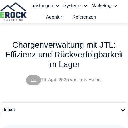
Leistungen
Systeme
Marketing
Agentur
Referenzen
S
t
Chargenverwaltung mit JTL:
a
Effizienz und Rückverfolgbarkeit
r
im Lager
t
s
10. April 2025
von
Luis Hafner
JTL
e
i
t
Inhalt
e