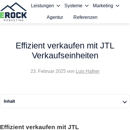
Leistungen
Systeme
Marketing
Agentur
Referenzen
S
t
Effizient verkaufen mit JTL
a
Verkaufseinheiten
r
t
23. Februar 2025
von
Luis Hafner
s
e
i
Inhalt
t
e
Effizient verkaufen mit JTL