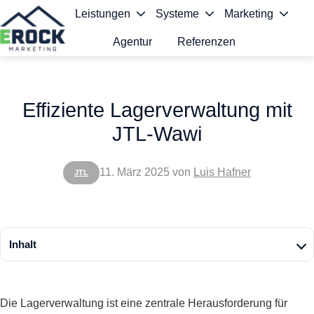
Leistungen
Systeme
Marketing
Agentur
Referenzen
S
t
Effiziente Lagerverwaltung mit
a
JTL-Wawi
r
t
11. März 2025
von
Luis Hafner
JTL
s
e
i
Inhalt
t
e
Die Lagerverwaltung ist eine zentrale Herausforderung für