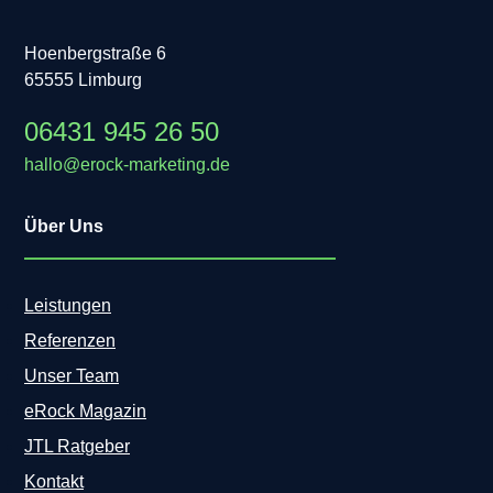
e
D
Hoenbergstraße 6
I
65555 Limburg
V
z
06431 945 26 50
e
n
hallo@erock-marketing.de
t
r
Über Uns
i
e
r
e
Leistungen
n
Referenzen
Unser Team
eRock Magazin
JTL Ratgeber
Kontakt