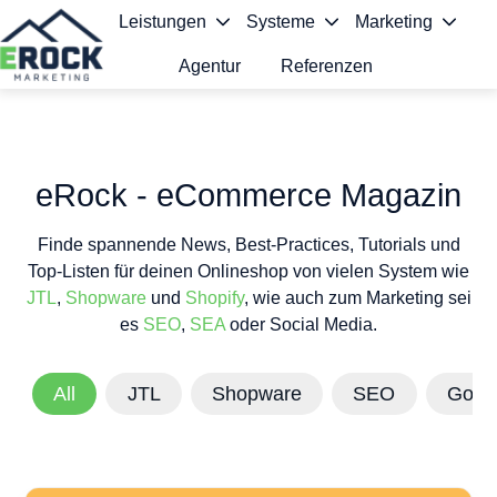
Leistungen
Systeme
Marketing
Agentur
Referenzen
S
t
a
eRock - eCommerce Magazin
r
Finde spannende News, Best-Practices, Tutorials und
t
Top-Listen für deinen Onlineshop von vielen System wie
s
JTL
,
Shopware
und
Shopify
, wie auch zum Marketing sei
es
SEO
,
SEA
oder Social Media.
e
i
All
JTL
Shopware
SEO
Goog
t
e