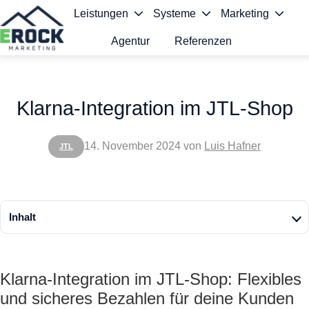
Leistungen
Systeme
Marketing
Agentur
Referenzen
S
t
Klarna-Integration im JTL-Shop
a
r
14. November 2024
von
Luis Hafner
JTL
t
s
e
Inhalt
i
t
Klarna-Integration im JTL-Shop: Flexibles
e
und sicheres Bezahlen für deine Kunden