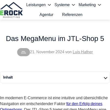
Leistungen
Systeme
Marketing
Agentur
Referenzen
S
t
Das MegaMenu im JTL-Shop 5
a
r
21. November 2024
von
Luis Hafner
JTL
t
s
e
Inhalt
i
t
Im modernen E-Commerce ist eine intuitive und übersichtliche
e
Navigation ein entscheidender Faktor
für den Erfolg deines
Onlineshops
. Der JTL-Shop 5 bietet mit dem MegaMenu eine