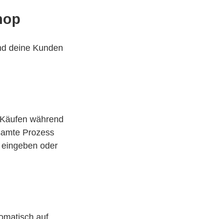
hop
und deine Kunden
 Käufen während
samte Prozess
n eingeben oder
omatisch auf