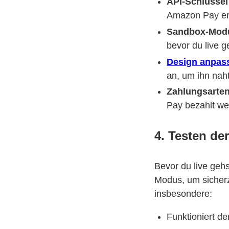
API-Schlüssel
Amazon Pay erh
Sandbox-Modu
bevor du live g
Design anpas
an, um ihn naht
Zahlungsarten
Pay bezahlt w
4. Testen der
Bevor du live gehs
Modus, um sicherzu
insbesondere:
Funktioniert d