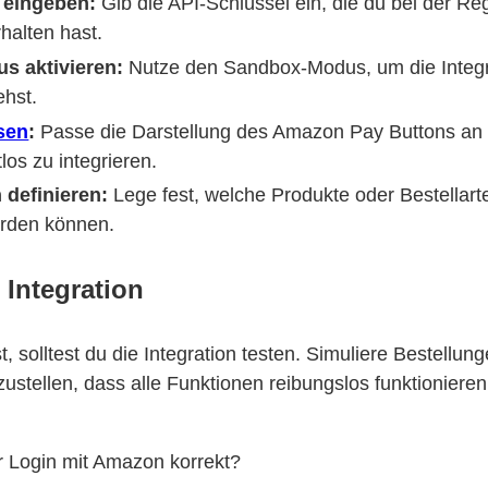
 eingeben:
Gib die API-Schlüssel ein, die du bei der Reg
alten hast.
s aktivieren:
Nutze den Sandbox-Modus, um die Integra
ehst.
sen
:
Passe die Darstellung des Amazon Pay Buttons an
los zu integrieren.
 definieren:
Lege fest, welche Produkte oder Bestellar
erden können.
 Integration
t, solltest du die Integration testen. Simuliere Bestellu
stellen, dass alle Funktionen reibungslos funktionieren
er Login mit Amazon korrekt?