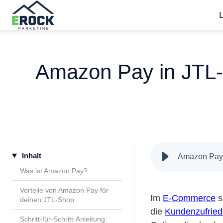
S
t
a
Amazon Pay in JTL-S
r
t
s
e
i
t
Inhalt
e
Amazon Pay i
Was ist Amazon Pay?
Vorteile von Amazon Pay für
Im
E-Commerce
s
deinen JTL-Shop
die
Kundenzufried
Schritt-für-Schritt-Anleitung: