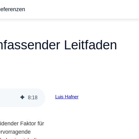
eferenzen
mfassender Leitfaden
Luis Hafner
8
:
18
dender Faktor für
ervorragende