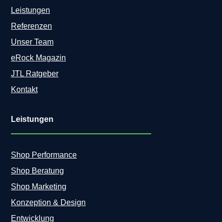
L
Leistungen
i
Referenzen
n
k
Unser Team
:
eRock Magazin
S
e
JTL Ratgeber
t
Kontakt
u
p
,
Leistungen
P
l
a
t
Shop Performance
z
Shop Beratung
i
e
Shop Marketing
r
Konzeption & Design
u
n
Entwicklung