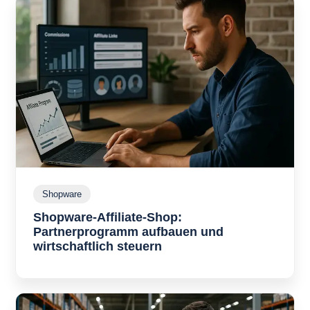
Shopware
S
h
Shopware-Affiliate-Shop:
o
p
Partnerprogramm aufbauen und
w
wirtschaftlich steuern
S
a
h
r
o
e
p
w