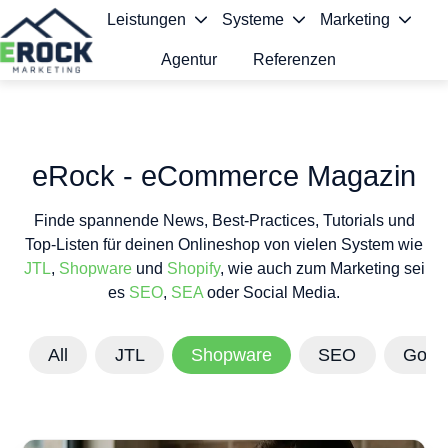
Leistungen
Systeme
Marketing
Agentur
Referenzen
S
t
a
eRock - eCommerce Magazin
r
Finde spannende News, Best-Practices, Tutorials und
t
Top-Listen für deinen Onlineshop von vielen System wie
s
JTL
,
Shopware
und
Shopify
, wie auch zum Marketing sei
es
SEO
,
SEA
oder Social Media.
e
i
All
JTL
Shopware
SEO
Goog
t
e