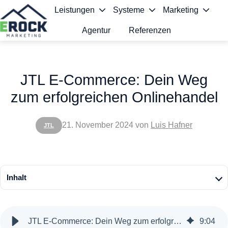
Leistungen
Systeme
Marketing
Agentur
Referenzen
S
t
JTL E-Commerce: Dein Weg
a
zum erfolgreichen Onlinehandel
r
t
21. November 2024
von
Luis Hafner
JTL
s
e
i
Inhalt
t
e
JTL E-Commerce: Dein Weg zum erfolgreichen Onlinehandel
9
:
04