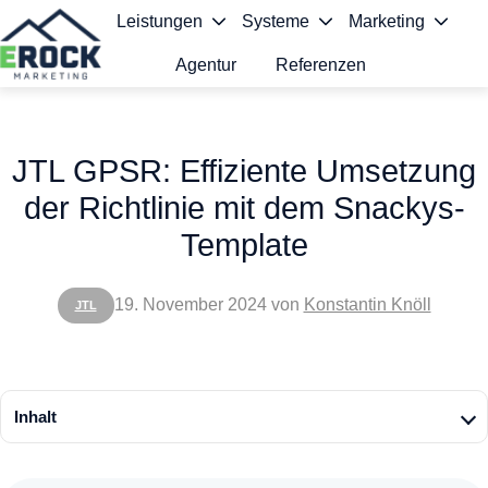
Leistungen
Systeme
Marketing
Agentur
Referenzen
S
t
JTL GPSR: Effiziente Umsetzung
a
der Richtlinie mit dem Snackys-
r
Template
t
s
19. November 2024
von
Konstantin Knöll
JTL
e
i
t
Inhalt
e