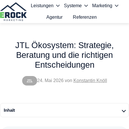
Leistungen
Systeme
Marketing
Agentur
Referenzen
S
t
JTL Ökosystem: Strategie,
a
Beratung und die richtigen
r
Entscheidungen
t
s
24. Mai 2026
von
Konstantin Knöll
JTL
e
i
t
Inhalt
e