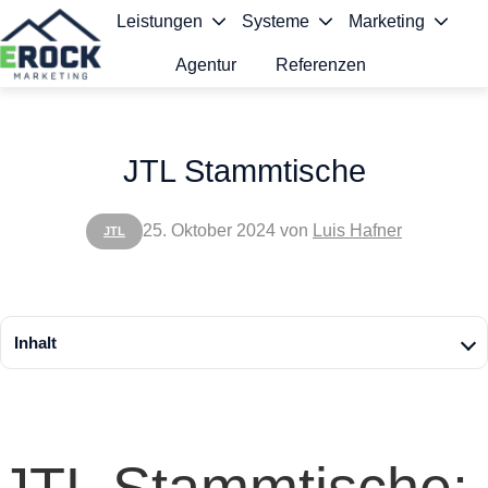
Leistungen
Systeme
Marketing
Agentur
Referenzen
S
t
JTL Stammtische
a
r
25. Oktober 2024
von
Luis Hafner
JTL
t
s
e
Inhalt
i
t
e
JTL Stammtische: