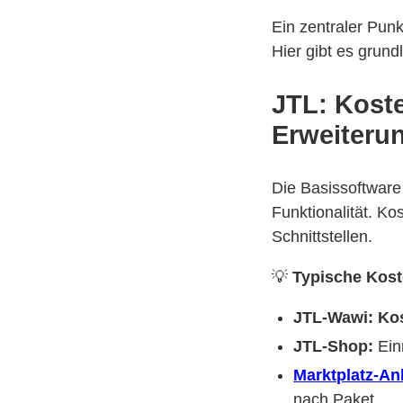
Ein zentraler Pun
Hier gibt es grun
JTL: Kost
Erweiteru
Die Basissoftwar
Funktionalität. Ko
Schnittstellen.
💡
Typische Kost
JTL-Wawi:
Ko
JTL-Shop:
Ein
Marktplatz-An
nach Paket