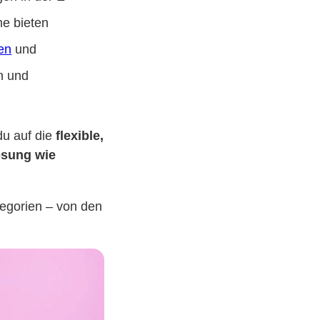
me bieten
en
und
en und
du auf die
flexible,
ösung wie
egorien – von den