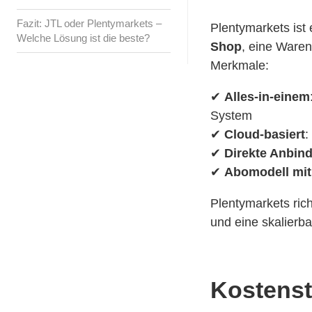
Fazit: JTL oder Plentymarkets –
Plentymarkets ist
Welche Lösung ist die beste?
Shop
, eine Waren
Merkmale:
✔
Alles-in-einem
System
✔
Cloud-basiert
:
✔
Direkte Anbin
✔
Abomodell mit
Plentymarkets rich
und eine skalierb
Kostenst