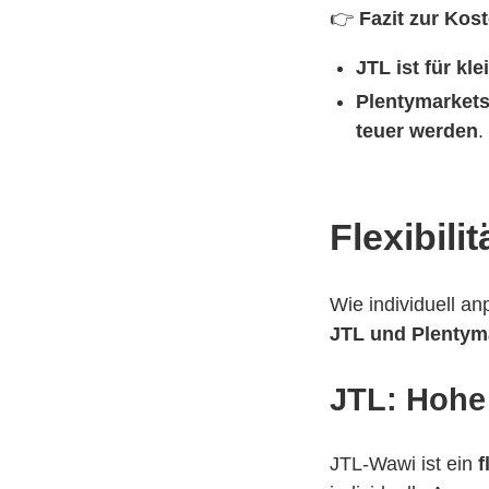
👉
Fazit zur Kos
JTL ist für kl
Plentymarkets
teuer werden
.
Flexibili
Wie individuell a
JTL und Plentym
JTL: Hohe
JTL-Wawi ist ein
f