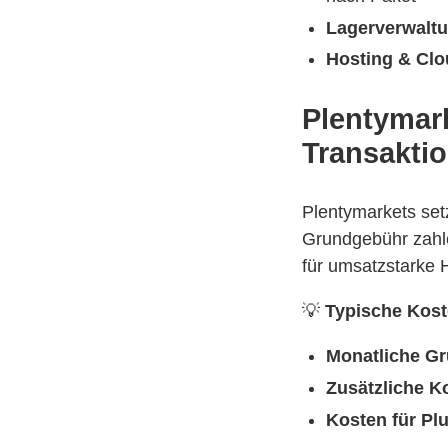
Lagerverwalt
Hosting & Clo
Plentymar
Transakti
Plentymarkets set
Grundgebühr zahl
für umsatzstarke 
💡
Typische Kost
Monatliche Gr
Zusätzliche K
Kosten für Pl