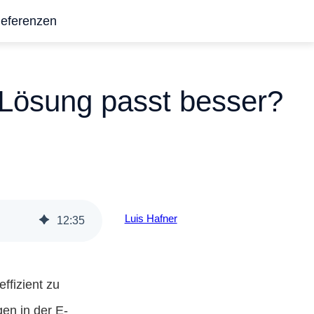
eferenzen
Lösung passt besser?
Luis Hafner
12
:
35
effizient zu
gen in der E-