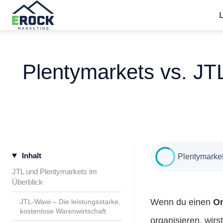
S
t
a
Plentymarkets vs. J
r
t
s
e
i
t
Inhalt
e
Plentymarke
JTL und Plentymarkets im
Überblick
Wenn du einen
On
JTL-Wawi – Die leistungsstarke,
kostenlose Warenwirtschaft
organisieren, wirs