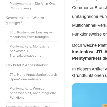
Plentymarkets – Die All-in-One
Commerce-Branch
Cloud-Lösung
umfangreiche Fun
Kostenstruktur – Was ist
günstiger?
Multichannel-Verkä
JTL: Kostenloser Einstieg mit
Funktionsweise er
modularen Erweiterungen
Doch welche Platt
Plentymarkets: Monatliche
Abokosten +
kostenlose JTL-
Transaktionsgebühren
Plentymarkets
di
Flexibilität & Anpassbarkeit
In diesem Artikel 
JTL: Hohe Anpassbarkeit durch
Grundfunktionen üb
Open-Source-Ansatz
Plentymarkets: Weniger
Anpassbarkeit, aber integrierte
Funktionen