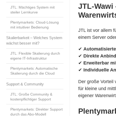
JTL-Wawi –
JTL: Mächtiges System mit
steiler Lernkurve
Warenwirt
Plentymarkets: Cloud-Lösung
mit intuitiver Bedienung
JTL ist vor allem 
einem Server oder 
Skalierbarkeit – Welches System
wächst besser mit?
✔
Automatisiert
JTL: Flexible Skalierung durch
✔
Direkte Anbin
eigene IT-Infrastruktur
✔
Erweiterbar m
Plentymarkets: Automatische
✔
Individuelle A
Skalierung durch die Cloud
Der große Vorteil 
Support & Community
für kleine und mit
JTL: Große Community &
eigener Warenwirts
kostenpflichtiger Support
Plentymar
Plentymarkets: Direkter Support
durch das Abo-Modell