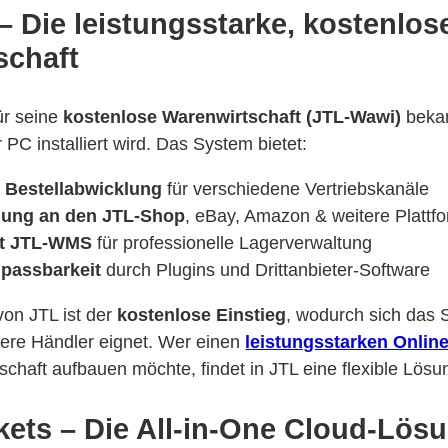
 Die leistungsstarke, kostenlos
schaft
für seine
kostenlose Warenwirtschaft (JTL-Wawi)
bekan
PC installiert wird. Das System bietet:
e Bestellabwicklung
für verschiedene Vertriebskanäle
dung an den JTL-Shop
, eBay, Amazon & weitere Plattf
it JTL-WMS
für professionelle Lagerverwaltung
npassbarkeit
durch Plugins und Drittanbieter-Software
von JTL ist der
kostenlose Einstieg
, wodurch sich das
tlere Händler eignet. Wer einen
leistungsstarken Onlin
chaft aufbauen möchte, findet in JTL eine flexible Lösu
kets – Die All-in-One Cloud-Lös