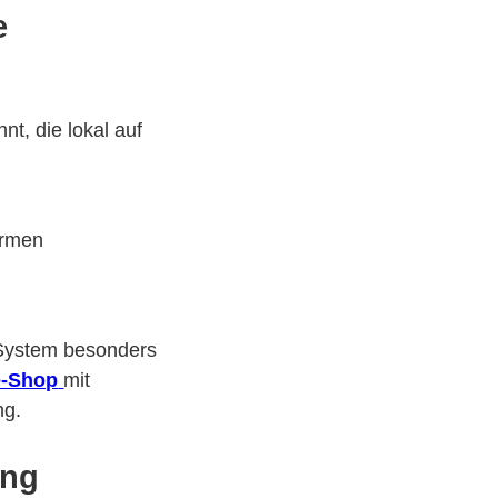
e
nt, die lokal auf
ormen
 System besonders
e-Shop
mit
ng.
ung