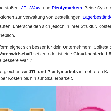
e stoßen:
JTL-Wawi
und
Plentymarkets
. Beide Syste
ktionen zur Verwaltung von Bestellungen,
Lagerbeständ
ufen, unterscheiden sich jedoch in ihrer Struktur, Kost
heblich.
form eignet sich besser für dein Unternehmen? Solltest 
Warenwirtschaft
setzen oder ist eine
Cloud-basierte L
e bessere Wahl?
vergleichen wir
JTL und Plentymarkets
in mehreren Kat
er Kosten bis hin zur Skalierbarkeit.