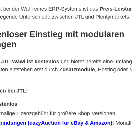
kt bei der Wahl eines ERP-Systems ist das
Preis-Leistu
dlegende Unterschiede zwischen JTL und Plentymarkets.
enloser Einstieg mit modularen
ngen
e
JTL-Wawi ist kostenlos
und bietet bereits eine umfan
sten entstehen erst durch
Zusatzmodule
, Hosting oder 
en bei JTL:
stenlos
malige Lizenzgebühr für größere Shop-Versionen
bindungen (eazyAuction für eBay & Amazon)
:
Monatl