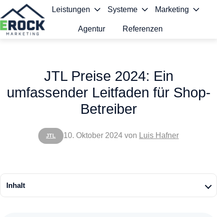
Leistungen
Systeme
Marketing
Agentur
Referenzen
S
t
JTL Preise 2024: Ein
a
umfassender Leitfaden für Shop-
r
Betreiber
t
s
10. Oktober 2024
von
Luis Hafner
JTL
e
i
t
Inhalt
e