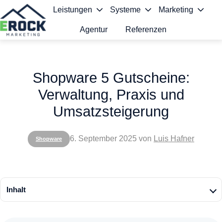
Leistungen
Systeme
Marketing
Agentur
Referenzen
S
t
Shopware 5 Gutscheine:
a
Verwaltung, Praxis und
r
Umsatzsteigerung
t
s
6. September 2025
von
Luis Hafner
Shopware
e
i
t
Inhalt
e