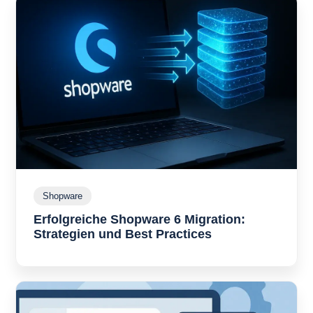
Shopware
S
h
Erfolgreiche Shopware 6 Migration:
o
p
Strategien und Best Practices
E
w
r
a
f
r
o
e
l
g