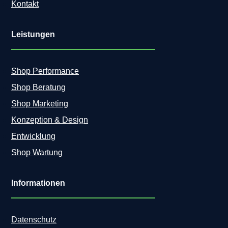
Kontakt
d
O
r
Leistungen
g
a
M
A
Shop Performance
X
Shop Beratung
e
f
Shop Marketing
f
Konzeption & Design
i
z
Entwicklung
i
Shop Wartung
e
n
t
Informationen
v
e
r
Datenschutz
b