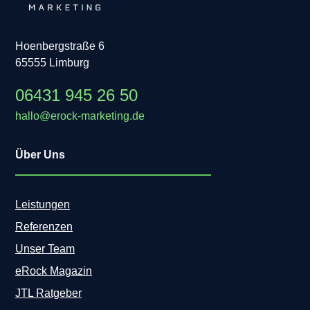
i
r
n
m
e
i
i
n
t
Hoenbergstraße 6
e
t
65555 Limburg
r
s
s
t
06431 945 26 50
t
e
d
l
hallo@erock-marketing.de
u
l
d
e
e
Über Uns
:
i
S
n
h
e
o
Leistungen
n
p
G
Referenzen
w
e
a
Unser Team
w
r
i
eRock Magazin
e
n
u
JTL Ratgeber
n
n