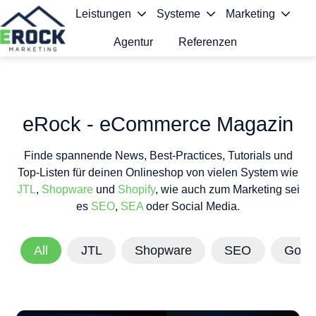
Leistungen
Systeme
Marketing
Agentur
Referenzen
S
t
a
eRock - eCommerce Magazin
r
Finde spannende News, Best-Practices, Tutorials und
t
Top-Listen für deinen Onlineshop von vielen System wie
s
JTL
,
Shopware
und
Shopify
, wie auch zum Marketing sei
es
SEO
,
SEA
oder Social Media.
e
i
All
JTL
Shopware
SEO
Goog
t
e