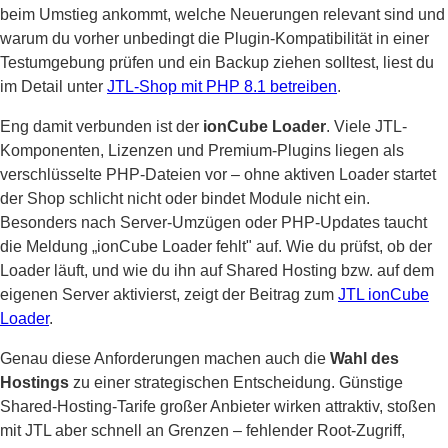
beim Umstieg ankommt, welche Neuerungen relevant sind und
warum du vorher unbedingt die Plugin-Kompatibilität in einer
Testumgebung prüfen und ein Backup ziehen solltest, liest du
im Detail unter
JTL-Shop mit PHP 8.1 betreiben
.
Eng damit verbunden ist der
ionCube Loader
. Viele JTL-
Komponenten, Lizenzen und Premium-Plugins liegen als
verschlüsselte PHP-Dateien vor – ohne aktiven Loader startet
der Shop schlicht nicht oder bindet Module nicht ein.
Besonders nach Server-Umzügen oder PHP-Updates taucht
die Meldung „ionCube Loader fehlt" auf. Wie du prüfst, ob der
Loader läuft, und wie du ihn auf Shared Hosting bzw. auf dem
eigenen Server aktivierst, zeigt der Beitrag zum
JTL ionCube
Loader
.
Genau diese Anforderungen machen auch die
Wahl des
Hostings
zu einer strategischen Entscheidung. Günstige
Shared-Hosting-Tarife großer Anbieter wirken attraktiv, stoßen
mit JTL aber schnell an Grenzen – fehlender Root-Zugriff,