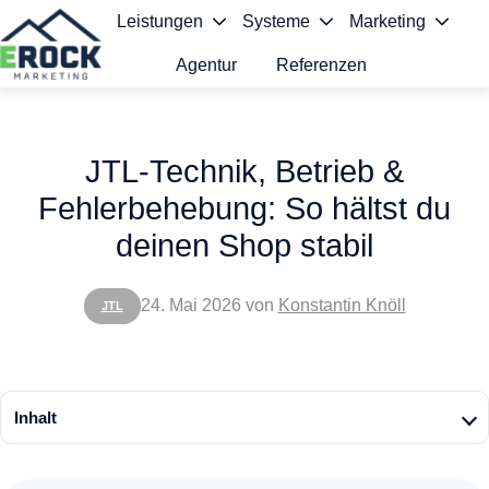
Leistungen
Systeme
Marketing
Agentur
Referenzen
S
t
JTL-Technik, Betrieb &
a
Fehlerbehebung: So hältst du
r
deinen Shop stabil
t
s
24. Mai 2026
von
Konstantin Knöll
JTL
e
i
t
Inhalt
e