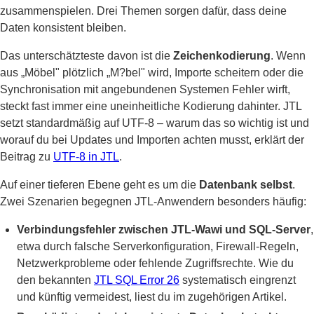
zusammenspielen. Drei Themen sorgen dafür, dass deine
Daten konsistent bleiben.
Das unterschätzteste davon ist die
Zeichenkodierung
. Wenn
aus „Möbel" plötzlich „M?bel" wird, Importe scheitern oder die
Synchronisation mit angebundenen Systemen Fehler wirft,
steckt fast immer eine uneinheitliche Kodierung dahinter. JTL
setzt standardmäßig auf UTF-8 – warum das so wichtig ist und
worauf du bei Updates und Importen achten musst, erklärt der
Beitrag zu
UTF-8 in JTL
.
Auf einer tieferen Ebene geht es um die
Datenbank selbst
.
Zwei Szenarien begegnen JTL-Anwendern besonders häufig:
Verbindungsfehler zwischen JTL-Wawi und SQL-Server
,
etwa durch falsche Serverkonfiguration, Firewall-Regeln,
Netzwerkprobleme oder fehlende Zugriffsrechte. Wie du
den bekannten
JTL SQL Error 26
systematisch eingrenzt
und künftig vermeidest, liest du im zugehörigen Artikel.