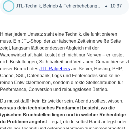
JTL-Technik, Betrieb & Fehlerbehebung: So hältst du deinen Shop stabil
10
:
37
Hinter jedem Umsatz steht eine Technik, die funktionieren
muss. Ein JTL-Shop, der zur falschen Zeit eine weiße Seite
zeigt, langsam lädt oder dessen Abgleich mit der
Warenwirtschaft hakt, kostet dich nicht nur Nerven – er kostet
dich Bestellungen, Sichtbarkeit und Vertrauen. Genau hier setzt
dieser Bereich des
JTL-Ratgebers
an: Server, Hosting, PHP,
Cache, SSL, Datenbank, Logs und Fehlercodes sind keine
reinen Entwicklerthemen, sondern direkte Stellschrauben für
Performance, Conversion und reibungslosen Betrieb.
Du musst dafür kein Entwickler sein. Aber du solltest wissen,
woraus dein technisches Fundament besteht, wo die
typischen Bruchstellen liegen und in welcher Reihenfolge
du Probleme angehst
– egal, ob du selbst Hand anlegst oder
mit deiner Technik und externen Partnern zusammenarbeitest.