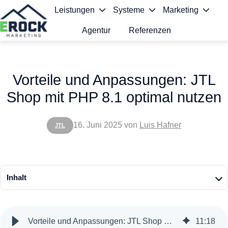
Leistungen
Systeme
Marketing
Agentur
Referenzen
S
t
Vorteile und Anpassungen: JTL
a
Shop mit PHP 8.1 optimal nutzen
r
t
16. Juni 2025
von
Luis Hafner
JTL
s
e
i
Inhalt
t
e
Vorteile und Anpassungen: JTL Shop mit PHP 8.1 optimal nutzen
11
:
18