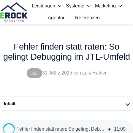
Leistungen
Systeme
Marketing
Agentur
Referenzen
S
t
Fehler finden statt raten: So
a
gelingt Debugging im JTL-Umfeld
r
t
31. März 2025
von
Luis Hafner
JTL
s
e
i
Inhalt
t
e
Fehler finden statt raten: So gelingt Debugging im JTL-Umfeld
11
:
09