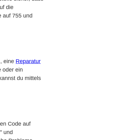
uf die
e auf 755 und
g, eine
Reparatur
 oder ein
annst du mittels
 den Code auf
s" und