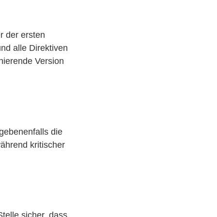
er der ersten
und alle Direktiven
onierende Version
ebenenfalls die
ährend kritischer
telle sicher, dass