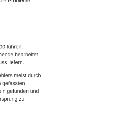
iche Probleme.
00 führen.
ehende bearbeitet
ss liefern.
hlers meist durch
n gefassten
teln gefunden und
Ursprung zu