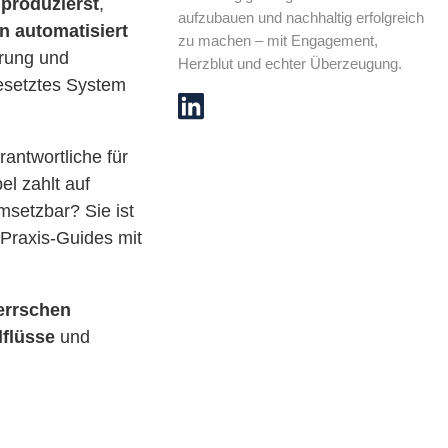
 produzierst
,
aufzubauen und nachhaltig erfolgreich
n automatisiert
zu machen – mit Engagement,
erung und
Herzblut und echter Überzeugung.
gesetztes System
antwortliche für
l zahlt auf
msetzbar? Sie ist
 Praxis-Guides mit
errschen
lflüsse
und