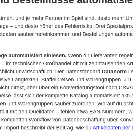
iment und je mehr Partner im Spiel sind, desto mehr Ums
ege – und desto höher das Fehlerrisiko. Drei Spezialpr
ktdaten sauber hereinkommen und Bestellungen automati
oge automatisiert einlesen.
Wenn dir Lieferanten rege
 – im technischen Großhandel oft mit zehntausenden Arti
chlicht unwirtschaftlich. Der Datenstandard
Datanorm
li
usive Langtexten, Staffelpreisen und Warengruppen. JTL
icht direkt, aber über ein Konvertierungstool nach CS
ise lässt sich der komplette Katalog automatisiert aktua
den und Warengruppen sauber zuordnen. Worauf du acht
d fällt mit den Quelldaten – fehlen etwa EAN-Nummern, w
en kompletten Workflow von Datenbeschaffung über Konve
m Import beschreibt der Beitrag, wie du
Artikeldaten per