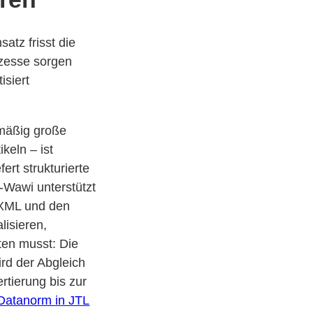
atz frisst die
ozesse sorgen
siert
lmäßig große
keln – ist
efert strukturierte
-Wawi unterstützt
V/XML und den
lisieren,
en musst: Die
ird der Abgleich
rtierung bis zur
 Datanorm in JTL