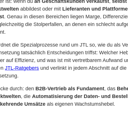
er ist: wenn du
an Geschäftskunden verkaufst
,
selbst
twelten
abbildest oder mit
Lieferanten und Plattforme
st
. Genau in diesen Bereichen liegen Marge, Differenzi
leichzeitig die Stolperfallen, an denen ein schlecht auf
nt.
rdnet die Spezialprozesse rund um JTL so, wie du als Ver
tzung tatsächlich Entscheidungen triffst: Welcher Hebe
r auf Effizienz, und was ist mit vertretbarem Aufwand u
ßen
JTL-Ratgebers
und verlinkt in jedem Abschnitt auf die
setzung.
öcke durch: den
B2B-Vertrieb als Fundament
, das
Beh
ktwelten
, die
Automatisierung der Daten- und Bestel
rkehrende Umsätze
als eigenen Wachstumshebel.