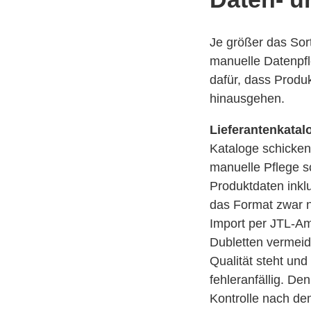
Je größer das Sort
manuelle Datenpfl
dafür, dass Produ
hinausgehen.
Lieferantenkatal
Kataloge schicken
manuelle Pflege s
Produktdaten inkl
das Format zwar n
Import per JTL-Ame
Dubletten vermei
Qualität steht un
fehleranfällig. D
Kontrolle nach de