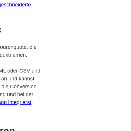
geschneiderte
c
tourenquote: die
oduktnamen,
 XML oder CSV und
e an und kannst
 die Conversion
ng und bei der
p integrierst
.
eren