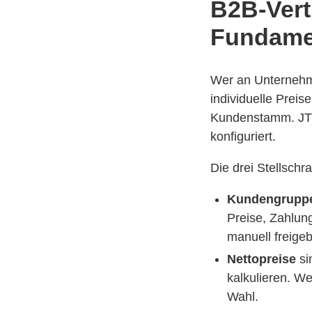
B2B-Vert
Fundame
Wer an Unternehm
individuelle Preis
Kundenstamm. JTL 
konfiguriert.
Die drei Stellschr
Kundengrupp
Preise, Zahlun
manuell freige
Nettopreise
si
kalkulieren. W
Wahl.