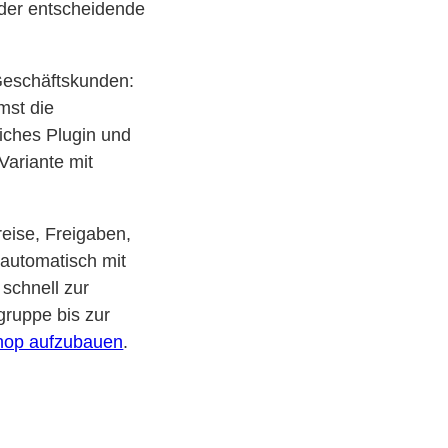
der entscheidende
r Geschäftskunden:
mst die
liches Plugin und
Variante mit
reise, Freigaben,
automatisch mit
 schnell zur
gruppe bis zur
hop aufzubauen
.