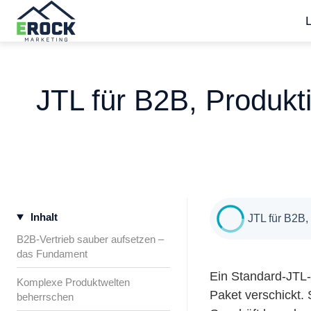
S
t
a
JTL für B2B, Produk
r
t
s
e
i
t
Inhalt
e
JTL für B2B
B2B-Vertrieb sauber aufsetzen –
das Fundament
Ein Standard-JTL-S
Komplexe Produktwelten
Paket verschickt. 
beherrschen