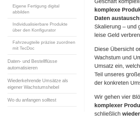
Geschäft komplex
Eigene Fertigung digital
komplexe Produk
abbilden
Daten austausch
Individualisierbare Produkte
Skalierung – und g
über den Konfigurator
leise Geld verbren
Fahrzeugteile präzise zuordnen
Diese Übersicht o
mit TecDoc
Wachstum und Umse
Daten- und Bestellflüsse
Umsatz ein, welche
automatisieren
Teil unseres gro
Wiederkehrende Umsätze als
der konkreten Um
eigener Wachstumshebel
Wir gehen vier Bl
Wo du anfangen solltest
komplexer Produ
schließlich
wiede