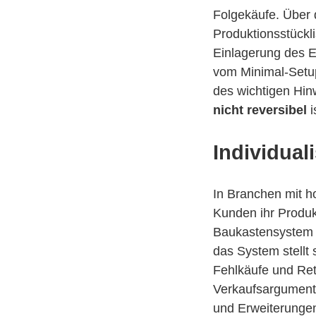
Folgekäufe. Über 
Produktionsstückli
Einlagerung des E
vom Minimal-Setu
des wichtigen Hin
nicht reversibel
i
Individual
In Branchen mit h
Kunden ihr Produ
Baukastensystem a
das System stellt
Fehlkäufe und Ret
Verkaufsargument. 
und Erweiterungen