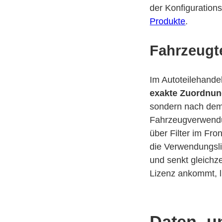
der Konfigurations
Produkte
.
Fahrzeugt
Im Autoteilehande
exakte Zuordnun
sondern nach dem 
Fahrzeugverwendu
über Filter im Fr
die Verwendungsli
und senkt gleichz
Lizenz ankommt, l
Daten- u