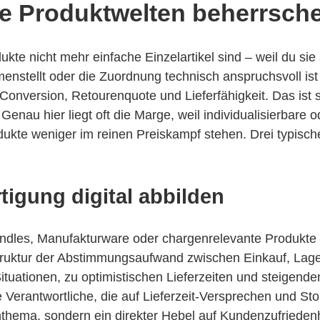
e Produktwelten beherrsch
kte nicht mehr einfache Einzelartikel sind – weil du sie s
nstellt oder die Zuordnung technisch anspruchsvoll ist 
Conversion, Retourenquote und Lieferfähigkeit. Das ist s
Genau hier liegt oft die Marge, weil individualisierbare 
dukte weniger im reinen Preiskampf stehen. Drei typisch
tigung digital abbilden
dles, Manufakturware oder chargenrelevante Produkte se
truktur der Abstimmungsaufwand zwischen Einkauf, Lage
Situationen, zu optimistischen Lieferzeiten und steigend
e Verantwortliche, die auf Lieferzeit-Versprechen und St
nthema, sondern ein direkter Hebel auf Kundenzufrieden