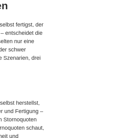
en
elbst fertigst, der
– entscheidet die
elten nur eine
oder schwer
e Szenarien, drei
lbst herstellst,
r und Fertigung –
en Stornoquoten
ornoquoten schaut,
heit und