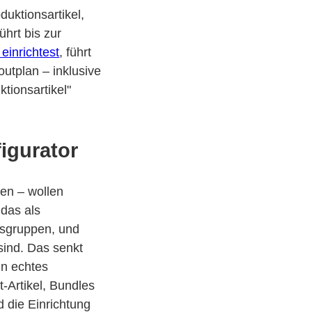
uktionsartikel,
ührt bis zur
einrichtest
, führt
tplan – inklusive
tionsartikel"
igurator
sen – wollen
 das als
nsgruppen, und
sind. Das senkt
in echtes
t-Artikel, Bundles
d die Einrichtung