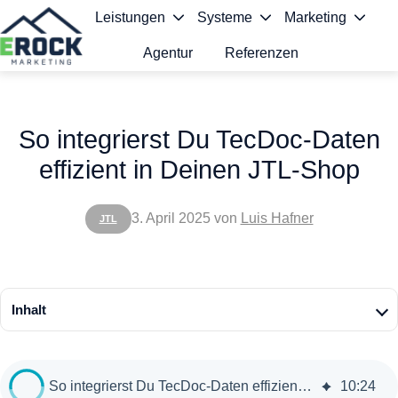
Leistungen
Systeme
Marketing
Agentur
Referenzen
S
t
So integrierst Du TecDoc-Daten
a
effizient in Deinen JTL-Shop
r
t
3. April 2025
von
Luis Hafner
JTL
s
e
i
Inhalt
t
e
So integrierst Du TecDoc-Daten effizient in Deinen JTL-Shop
10
:
24