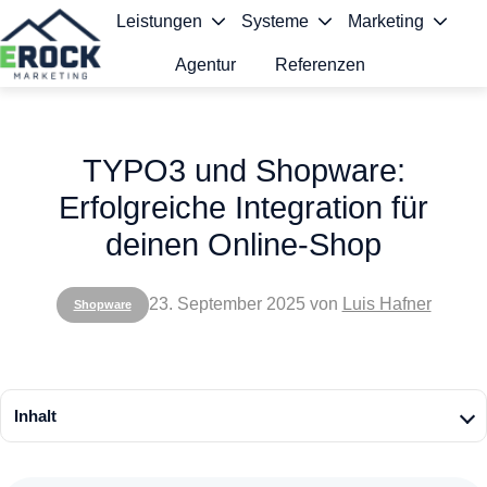
Leistungen
Systeme
Marketing
Agentur
Referenzen
S
t
TYPO3 und Shopware:
a
Erfolgreiche Integration für
r
deinen Online-Shop
t
s
23. September 2025
von
Luis Hafner
Shopware
e
i
t
Inhalt
e