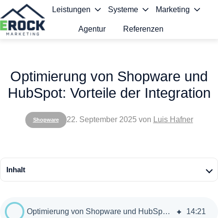
Leistungen
Systeme
Marketing
Agentur
Referenzen
S
t
Optimierung von Shopware und
a
HubSpot: Vorteile der Integration
r
t
22. September 2025
von
Luis Hafner
Shopware
s
e
i
Inhalt
t
e
Optimierung von Shopware und HubSpot: Vorteile der Integration
14
:
21