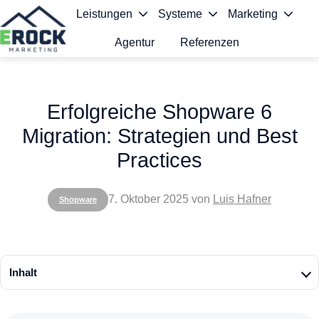
Leistungen
Systeme
Marketing
Agentur
Referenzen
S
t
Erfolgreiche Shopware 6
a
Migration: Strategien und Best
r
Practices
t
s
7. Oktober 2025
von
Luis Hafner
Shopware
e
i
t
Inhalt
e