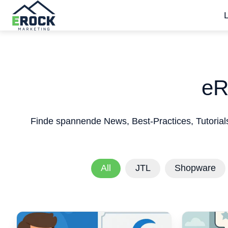
S
t
a
r
eR
t
s
e
Finde spannende News, Best-Practices, Tutorial
i
t
e
All
JTL
Shopware