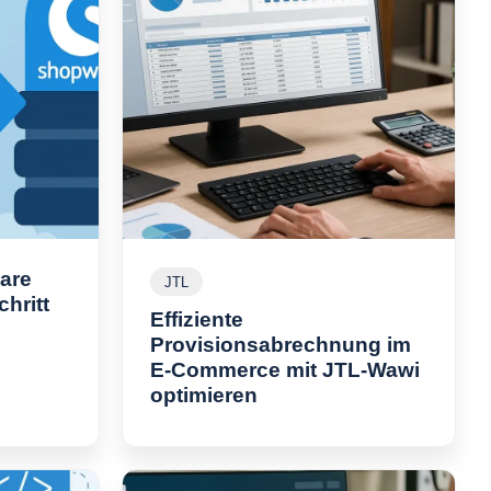
are
JTL
J
chritt
T
Effiziente
L
E
Provisionsabrechnung im
r
E-Commerce mit JTL-Wawi
f
optimieren
E
o
f
l
f
g
i
r