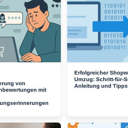
Erfolgreicher Shopw
Umzug: Schritt-für-S
erung von
Anleitung und Tipps
bewertungen mit
ungserinnerungen
O
p
t
i