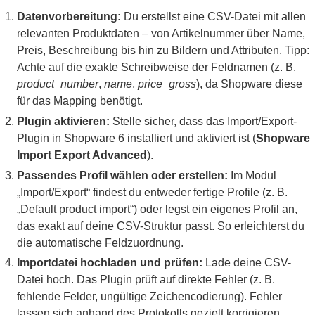
Datenvorbereitung:
Du erstellst eine CSV-Datei mit allen
relevanten Produktdaten – von Artikelnummer über Name,
Preis, Beschreibung bis hin zu Bildern und Attributen. Tipp:
Achte auf die exakte Schreibweise der Feldnamen (z. B.
product_number
,
name
,
price_gross
), da Shopware diese
für das Mapping benötigt.
Plugin aktivieren:
Stelle sicher, dass das Import/Export-
Plugin in Shopware 6 installiert und aktiviert ist (
Shopware
Import Export Advanced
).
Passendes Profil wählen oder erstellen:
Im Modul
„Import/Export“ findest du entweder fertige Profile (z. B.
„Default product import“) oder legst ein eigenes Profil an,
das exakt auf deine CSV-Struktur passt. So erleichterst du
die automatische Feldzuordnung.
Importdatei hochladen und prüfen:
Lade deine CSV-
Datei hoch. Das Plugin prüft auf direkte Fehler (z. B.
fehlende Felder, ungültige Zeichencodierung). Fehler
lassen sich anhand des Protokolls gezielt korrigieren.