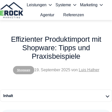
Leistungen
Systeme
Marketing
Agentur
Referenzen
S
t
Effizienter Produktimport mit
a
Shopware: Tipps und
r
Praxisbeispiele
t
s
19. September 2025
von
Luis Hafner
Shopware
e
i
t
Inhalt
e