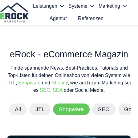
Leistungen
Systeme
Marketing
Agentur
Referenzen
S
t
a
eRock - eCommerce Magazin
r
Finde spannende News, Best-Practices, Tutorials und
t
Top-Listen für deinen Onlineshop von vielen System wie
s
JTL
,
Shopware
und
Shopify
, wie auch zum Marketing sei
es
SEO
,
SEA
oder Social Media.
e
i
All
JTL
Shopware
SEO
Goog
t
e