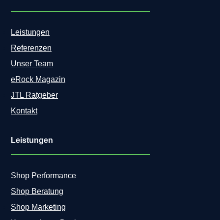
U
I
m
C
s
o
Leistungen
a
p
t
Referenzen
i
z
l
Unser Team
s
o
t
eRock Magazin
t
e
r
JTL Ratgeber
i
e
g
Kontakt
v
e
o
r
l
u
Leistungen
u
n
t
g
i
o
Shop Performance
n
Shop Beratung
i
e
Shop Marketing
r