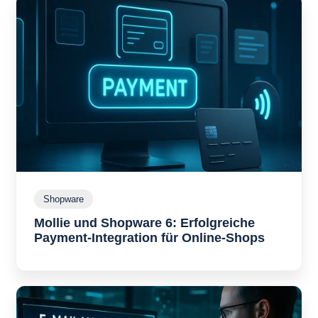
Shopware
S
h
Mollie und Shopware 6: Erfolgreiche
o
p
Payment-Integration für Online-Shops
M
w
o
a
l
r
l
e
i
e