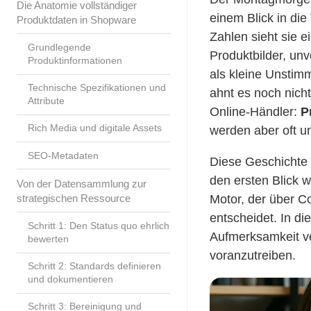
Die Anatomie vollständiger
einem Blick in die
Produktdaten in Shopware
Zahlen sieht sie 
Grundlegende
Produktbilder, un
Produktinformationen
als kleine Unstim
Technische Spezifikationen und
ahnt es noch nich
Attribute
Online-Händler:
P
Rich Media und digitale Assets
werden aber oft un
SEO-Metadaten
Diese Geschichte 
den ersten Blick w
Von der Datensammlung zur
strategischen Ressource
Motor, der über C
entscheidet. In di
Schritt 1: Den Status quo ehrlich
Aufmerksamkeit ve
bewerten
voranzutreiben.
Schritt 2: Standards definieren
und dokumentieren
Schritt 3: Bereinigung und