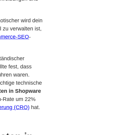
otischer wird dein
zu verwalten ist,
merce-SEO
-
ständischer
te fest, dass
ühren waren.
ichtige technische
ten in Shopware
on-Rate um 22%
erung (CRO)
hat.