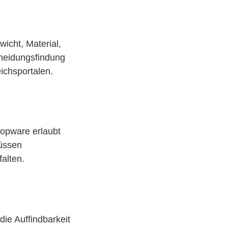
wicht, Material,
cheidungsfindung
ichsportalen.
hopware erlaubt
müssen
alten.
die Auffindbarkeit