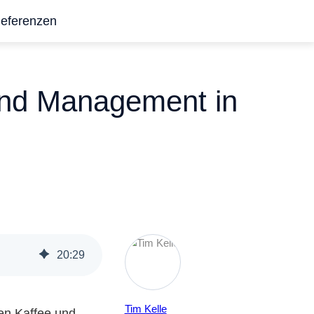
eferenzen
 und Management in
20
:
29
Tim Kelle
en Kaffee und