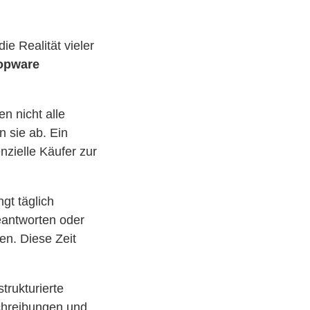
ie Realität vieler
hopware
n nicht alle
n sie ab. Ein
nzielle Käufer zur
gt täglich
eantworten oder
en. Diese Zeit
trukturierte
chreibungen und