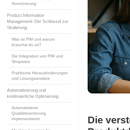
Anreicherung
Product Information
Management: Der Schlüssel zur
Skalierung
Was ist PIM und warum
brauchst du es?
Die Integration von PIM und
Shopware
Praktische Herausforderungen
und Lösungsansätze
Automatisierung und
kontinuierliche Optimierung
Automatisierte
Qualitätssicherung
Die vers
implementieren