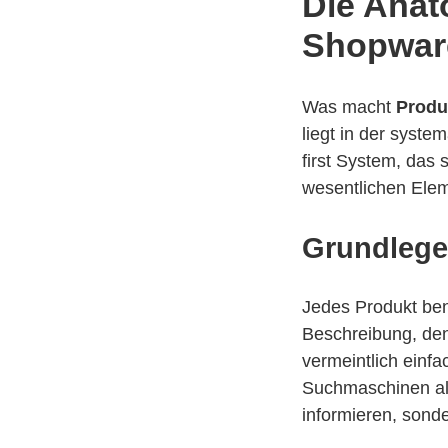
Die Anat
Shopwar
Was macht
Produ
liegt in der syste
first System, das 
wesentlichen Elem
Grundlege
Jedes Produkt ben
Beschreibung, den
vermeintlich einfa
Suchmaschinen als
informieren, sond