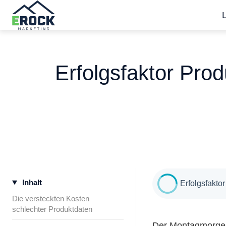
S
t
a
Erfolgsfaktor Pro
r
t
s
e
i
t
e
Inhalt
Erfolgsfakt
Die versteckten Kosten
schlechter Produktdaten
Der Montagmorgen 