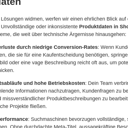
daten
Lösungen widmen, werfen wir einen ehrlichen Blick auf d
Unvollständige oder inkonsistente
Produktdaten in S
eme, die weit über technische Ärgernisse hinausgehen:
rluste durch niedrige Conversion-Rates
: Wenn Kunde
en, die sie für eine Kaufentscheidung benötigen, springe
ild oder eine vage Beschreibung reicht oft aus, um pote
icken.
eitsabläufe und hohe Betriebskosten
: Dein Team verbrin
hlende Informationen nachzutragen, Kundenfragen zu b
 missverständlicher Produktbeschreibungen zu bearbeit
sche Projekte fließen.
Performance
: Suchmaschinen bevorzugen vollständige, s
nen. Ohne durchdachte Meta-Titel, aussagekräftige Bes