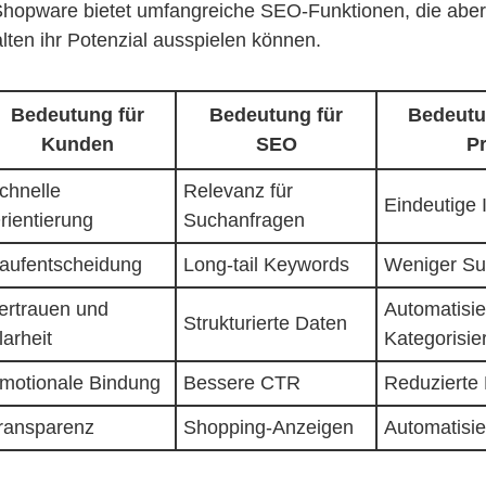
Shopware bietet umfangreiche SEO-Funktionen, die aber
lten ihr Potenzial ausspielen können.
Bedeutung für
Bedeutung für
Bedeutun
Kunden
SEO
P
chnelle
Relevanz für
Eindeutige I
rientierung
Suchanfragen
aufentscheidung
Long-tail Keywords
Weniger Su
ertrauen und
Automatisie
Strukturierte Daten
larheit
Kategorisie
motionale Bindung
Bessere CTR
Reduzierte
ransparenz
Shopping-Anzeigen
Automatisie