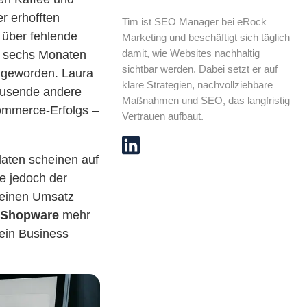
er erhofften
Tim ist SEO Manager bei eRock
 über fehlende
Marketing und beschäftigt sich täglich
damit, wie Websites nachhaltig
or sechs Monaten
sichtbar werden. Dabei setzt er auf
m geworden. Laura
klare Strategien, nachvollziehbare
Tausende andere
Maßnahmen und SEO, das langfristig
ommerce-Erfolgs –
Vertrauen aufbaut.
daten scheinen auf
ie jedoch der
deinen Umsatz
n Shopware
mehr
dein Business