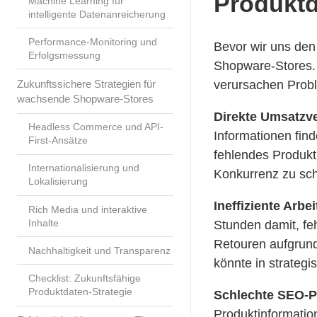
Produkt
Machine Learning für
intelligente Datenanreicherung
Performance-Monitoring und
Bevor wir uns den 
Erfolgsmessung
Shopware-Stores. 
Zukunftssichere Strategien für
verursachen Probl
wachsende Shopware-Stores
Direkte Umsatzve
Headless Commerce und API-
Informationen find
First-Ansätze
fehlendes Produktb
Internationalisierung und
Konkurrenz zu sch
Lokalisierung
Ineffiziente Arb
Rich Media und interaktive
Inhalte
Stunden damit, fe
Retouren aufgrund
Nachhaltigkeit und Transparenz
könnte in strategi
Checklist: Zukunftsfähige
Produktdaten-Strategie
Schlechte SEO-
Produktinformatio