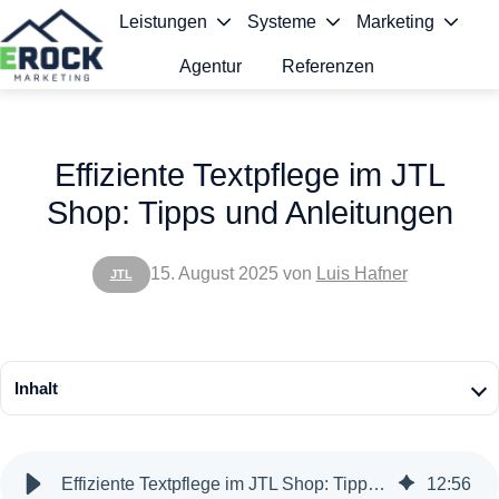
Leistungen
Systeme
Marketing
Agentur
Referenzen
S
t
Effiziente Textpflege im JTL
a
Shop: Tipps und Anleitungen
r
t
15. August 2025
von
Luis Hafner
JTL
s
e
i
Inhalt
t
e
Effiziente Textpflege im JTL Shop: Tipps und Anleitungen
12
:
56