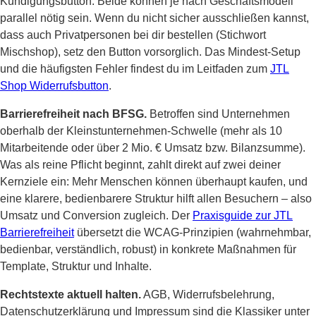
Kündigungsbutton: Beide können je nach Geschäftsmodell
parallel nötig sein. Wenn du nicht sicher ausschließen kannst,
dass auch Privatpersonen bei dir bestellen (Stichwort
Mischshop), setz den Button vorsorglich. Das Mindest-Setup
und die häufigsten Fehler findest du im Leitfaden zum
JTL
Shop Widerrufsbutton
.
Barrierefreiheit nach BFSG.
Betroffen sind Unternehmen
oberhalb der Kleinstunternehmen-Schwelle (mehr als 10
Mitarbeitende oder über 2 Mio. € Umsatz bzw. Bilanzsumme).
Was als reine Pflicht beginnt, zahlt direkt auf zwei deiner
Kernziele ein: Mehr Menschen können überhaupt kaufen, und
eine klarere, bedienbarere Struktur hilft allen Besuchern – also
Umsatz und Conversion zugleich. Der
Praxisguide zur JTL
Barrierefreiheit
übersetzt die WCAG-Prinzipien (wahrnehmbar,
bedienbar, verständlich, robust) in konkrete Maßnahmen für
Template, Struktur und Inhalte.
Rechtstexte aktuell halten.
AGB, Widerrufsbelehrung,
Datenschutzerklärung und Impressum sind die Klassiker unter