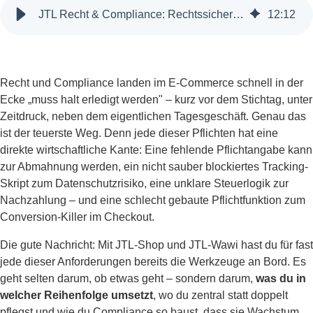
JTL Recht & Compliance: Rechtssicher wachsen mit JTL-Shop und JTL-Wawi
12
:
12
Recht und Compliance landen im E-Commerce schnell in der
Ecke „muss halt erledigt werden" – kurz vor dem Stichtag, unter
Zeitdruck, neben dem eigentlichen Tagesgeschäft. Genau das
ist der teuerste Weg. Denn jede dieser Pflichten hat eine
direkte wirtschaftliche Kante: Eine fehlende Pflichtangabe kann
zur Abmahnung werden, ein nicht sauber blockiertes Tracking-
Skript zum Datenschutzrisiko, eine unklare Steuerlogik zur
Nachzahlung – und eine schlecht gebaute Pflichtfunktion zum
Conversion-Killer im Checkout.
Die gute Nachricht: Mit JTL-Shop und JTL-Wawi hast du für fast
jede dieser Anforderungen bereits die Werkzeuge an Bord. Es
geht selten darum, ob etwas geht – sondern darum,
was du in
welcher Reihenfolge umsetzt
, wo du zentral statt doppelt
pflegst und wie du Compliance so baust, dass sie Wachstum