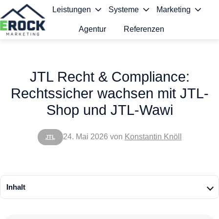
Leistungen
Systeme
Marketing
Agentur
Referenzen
S
t
JTL Recht & Compliance:
a
Rechtssicher wachsen mit JTL-
r
Shop und JTL-Wawi
t
s
24. Mai 2026
von
Konstantin Knöll
JTL
e
i
t
Inhalt
e