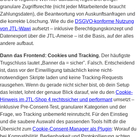
granulare Zugriffsrechte (nicht jeder Mitarbeitende braucht
Zahlungsdaten), die Beantwortung von Auskunftsanfragen und
die korrekte Löschung. Wie du die
DSGVO-konforme Nutzung
von JTL-Wawi
aufsetzt – inklusive Berechtigungskonzept und
Datenexport über die JTL-Ameise – ist die Basis, auf der alles
andere aufbaut.
Dann das Frontend: Cookies und Tracking.
Der häufigste
Trugschluss lautet „Banner da = sicher". Falsch. Entscheidend
ist, dass vor der Einwilligung tatsächlich keine nicht-
notwendigen Skripte laden und keine Tracking-Requests
rausgehen. Wenn du gerade nicht sicher bist, ob dein Setup
das leistet, lohnt der genaue Blick darauf, wie du den
Cookie-
Hinweis im JTL-Shop 4 rechtssicher und performant
umsetzt –
inklusive Pre-Consent-Test, granularer Kategorien und der
Frage, wo Tracking unbemerkt reinrutscht. Für den Einstieg
und die saubere Auswahl des passenden Tools hilft dir die
Übersicht zum
Cookie-Consent-Manager als Plugin
: Worauf du
bei Kompatibilität, Bedienbarkeit und Protokollierung achten