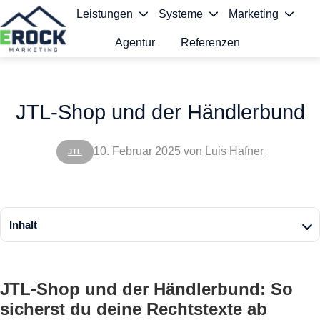
Leistungen
Systeme
Marketing
Agentur
Referenzen
S
t
JTL-Shop und der Händlerbund
a
r
10. Februar 2025
von
Luis Hafner
JTL
t
s
e
Inhalt
i
t
JTL-Shop und der Händlerbund: So
e
sicherst du deine Rechtstexte ab