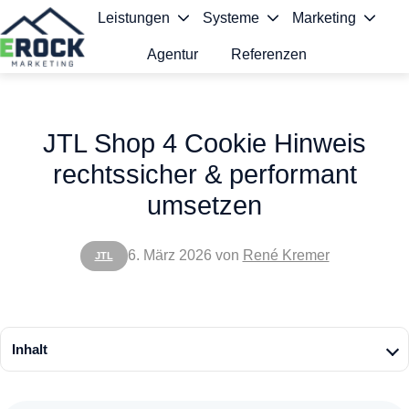
Leistungen
Systeme
Marketing
Agentur
Referenzen
S
t
JTL Shop 4 Cookie Hinweis
a
rechtssicher & performant
r
umsetzen
t
s
6. März 2026
von
René Kremer
JTL
e
i
t
Inhalt
e