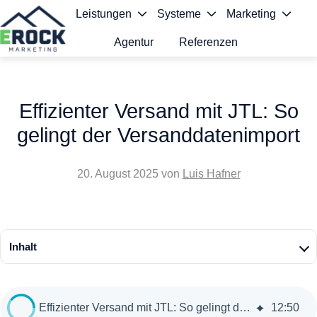
Leistungen
Systeme
Marketing
Agentur
Referenzen
S
t
Effizienter Versand mit JTL: So
a
gelingt der Versanddatenimport
r
t
20. August 2025
von
Luis Hafner
s
e
i
Inhalt
t
e
Effizienter Versand mit JTL: So gelingt der Versanddatenimport
12
:
50