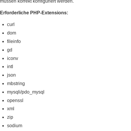
müssen korrekt konfiguriert werden.
Erforderliche PHP-Extensions:
curl
dom
fileinfo
gd
iconv
intl
json
mbstring
mysqli/pdo_mysql
openssl
xml
zip
sodium