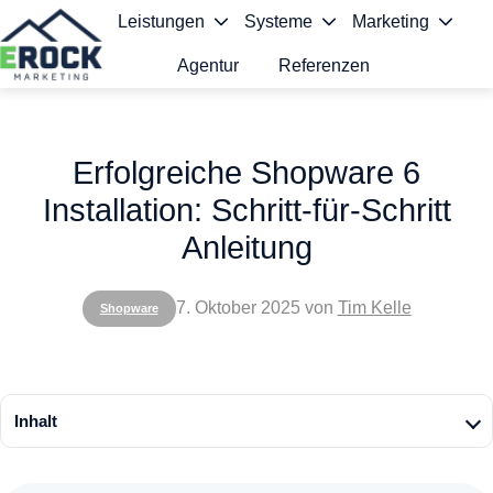
Leistungen
Systeme
Marketing
Agentur
Referenzen
S
t
Erfolgreiche Shopware 6
a
Installation: Schritt-für-Schritt
r
Anleitung
t
s
7. Oktober 2025
von
Tim Kelle
Shopware
e
i
t
Inhalt
e