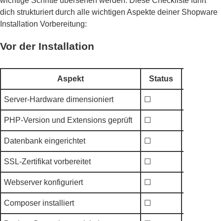
wichtige Schritte übersehen werden. Diese Checkliste führt
dich strukturiert durch alle wichtigen Aspekte deiner Shopware
Installation Vorbereitung:
Vor der Installation
Aspekt
Status
Server-Hardware dimensioniert
☐
RAM, CPU
PHP-Version und Extensions geprüft
☐
Mind. PHP
Datenbank eingerichtet
☐
MySQL/M
SSL-Zertifikat vorbereitet
☐
Let's Encr
Webserver konfiguriert
☐
Apache/N
Composer installiert
☐
Globale In