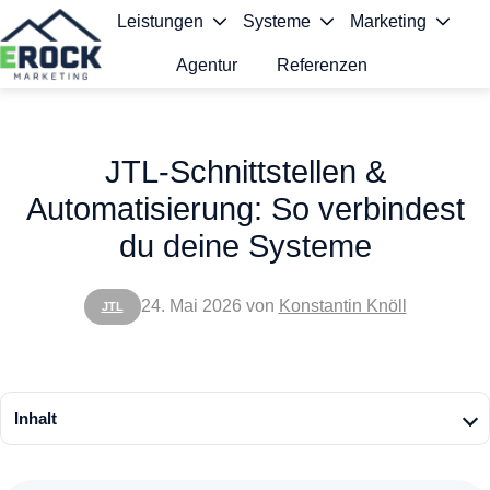
Leistungen
Systeme
Marketing
Agentur
Referenzen
S
t
JTL-Schnittstellen &
a
Automatisierung: So verbindest
r
du deine Systeme
t
s
24. Mai 2026
von
Konstantin Knöll
JTL
e
i
t
Inhalt
e