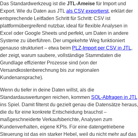
Das Standardwerkzeug ist die
JTL-Ameise
für Import und
Export. Wie du Daten aus JTL
als CSV exportierst
, erklärt der
entsprechende Leitfaden Schritt für Schritt: CSV ist
plattformübergreifend nutzbar, ideal für flexible Analysen in
Excel oder Google Sheets und perfekt, um Daten in andere
Systeme zu überführen. Der umgekehrte Weg funktioniert
genauso strukturiert – etwa beim
PLZ-Import per CSV in JTL
,
der zeigt, warum saubere, vollständige Stammdaten die
Grundlage effizienter Prozesse sind (von der
Versandkostenberechnung bis zur regionalen
Kundenansprache).
Wenn du tiefer in deine Daten willst, als die
Standardauswertungen reichen, kommen
SQL-Abfragen in JTL
ins Spiel. Damit filterst du gezielt genau die Datensätze heraus,
die du für eine konkrete Entscheidung brauchst –
maßgeschneiderte Verkaufsberichte, Analysen zum
Kundenverhalten, eigene KPIs. Für eine datengetriebene
Steuerung ist das ein starker Hebel, weil du nicht mehr auf das