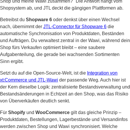
Shop und meine Wawi zusammen?" Die Antwort hängt vom
Shopsystem ab, und JTL deckt die gängigen Plattformen ab.
Betreibst du
Shopware 6
oder denkst über einen Wechsel
nach, übernimmt der
JTL-Connector für Shopware 6
die
automatische Synchronisation von Produktdaten, Beständen
und Aufträgen. Du verwaltest zentral in der Wawi, während dein
Shop fürs Verkaufen optimiert bleibt – eine saubere
Aufgabenteilung, die gerade bei wachsenden Sortimenten
Sinn ergibt.
Setzt du auf die Open-Source-Welt, ist die
Integration von
xt:Commerce und JTL-Wawi
der passende Weg. Auch hier ist
der Kern dieselbe Logik: zentralisierte Bestandsverwaltung und
Bestandsänderungen in Echtzeit an den Shop, was das Risiko
von Überverkäufen deutlich senkt.
Für
Shopify
und
WooCommerce
gilt das gleiche Prinzip –
Produktdaten, Bestellungen, Lagerbestände und Versandinfos
werden zwischen Shop und Wawi synchronisiert. Welche